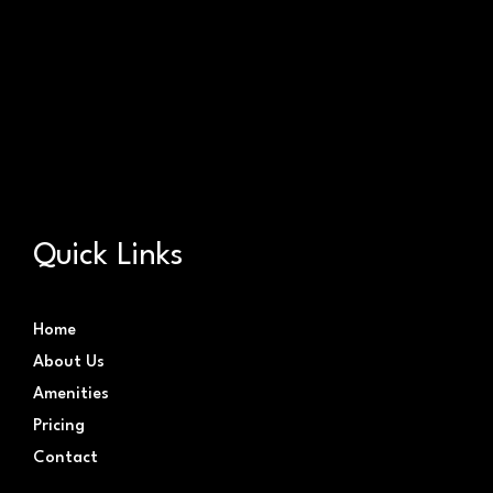
Quick Links
Home
About Us
Amenities
Pricing
Contact