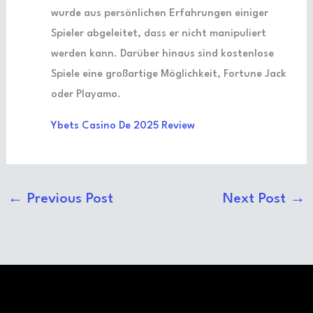
wurde aus persönlichen Erfahrungen einiger
Spieler abgeleitet, dass er nicht manipuliert
werden kann. Darüber hinaus sind kostenlose
Spiele eine großartige Möglichkeit, Fortune Jack
oder Playamo.
Ybets Casino De 2025 Review
←
Previous Post
Next Post
→