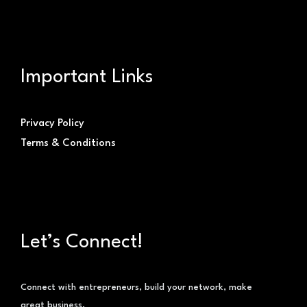
Important Links
Privacy Policy
Terms & Conditions
Let’s Connect!
Connect with entrepreneurs, build your network, make
great business.