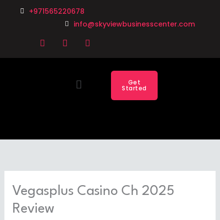
Skip
+971565220678
to
info@skyviewbusinesscenter.com
content
F
I
Y
a
n
o
c
s
u
e
t
t
b
a
u
Menu
Get
o
g
b
Started
o
r
e
k
a
m
Vegasplus Casino Ch 2025
Review