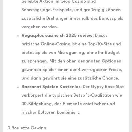
beliebte Aktion im Gioo Casino sind
Samstagsjagd-Freispiele, und großzügig können
zusätzliche Drehungen innerhalb des Bonusspiels
vergeben werden.
Vegasplus casino ch 2025 review:
Dieses
britische Online-Casino ist eine Top-10-Site und
bietet Spiele von Microgaming, ohne Ihr Budget
zu sprengen. Mit den oben genannten Optionen
gewinnen Spieler einen der 4 verfügbaren Preise,
und dann gewährt sie eine zusätzliche Chance.
Baccarat Spielen Kostenlos:
Der Gypsy Rose Slot
verkörpert die typischen Betsoft-Qualitäten wie
3D-Bildgebung, das Elemente asiatischer und
irischer Kulturen kombiniert.
0 Roulette Gewinn