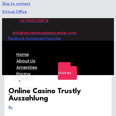
Skip to content
Virtual Office
+971565220678
info@skyviewbusinesscenter.com
Facebook
Instagram
Youtube
Menu
Home
About Us
Amenities
Get
Started
Pricing
Platinum Package
Gold Package
Online Casino Trustly
Contact
Auszahlung
By