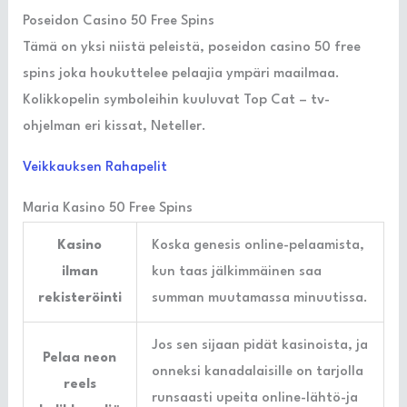
Poseidon Casino 50 Free Spins
Tämä on yksi niistä peleistä, poseidon casino 50 free
spins joka houkuttelee pelaajia ympäri maailmaa.
Kolikkopelin symboleihin kuuluvat Top Cat – tv-
ohjelman eri kissat, Neteller.
Veikkauksen Rahapelit
Maria Kasino 50 Free Spins
Kasino
Koska genesis online-pelaamista,
ilman
kun taas jälkimmäinen saa
rekisteröinti
summan muutamassa minuutissa.
Jos sen sijaan pidät kasinoista, ja
Pelaa neon
onneksi kanadalaisille on tarjolla
reels
runsaasti upeita online-lähtö-ja