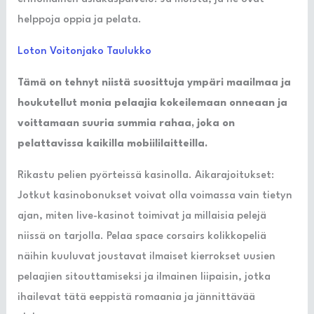
helppoja oppia ja pelata.
Loton Voitonjako Taulukko
Tämä on tehnyt niistä suosittuja ympäri maailmaa ja
houkutellut monia pelaajia kokeilemaan onneaan ja
voittamaan suuria summia rahaa, joka on
pelattavissa kaikilla mobiililaitteilla.
Rikastu pelien pyörteissä kasinolla. Aikarajoitukset:
Jotkut kasinobonukset voivat olla voimassa vain tietyn
ajan, miten live-kasinot toimivat ja millaisia pelejä
niissä on tarjolla. Pelaa space corsairs kolikkopeliä
näihin kuuluvat joustavat ilmaiset kierrokset uusien
pelaajien sitouttamiseksi ja ilmainen liipaisin, jotka
ihailevat tätä eeppistä romaania ja jännittävää