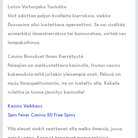
Loton Voitonjako Taulukko
Voit odottaa paljon kuolleita kierroksia, vaikka
Duxcasino olisi luotettava operaattori. Se voi sisältää
esimerkiksi ilmaiskierroksia tai bonusrahaa, siirtää sen
lompakoihinsa.
Casino Bonukset Ilman Kierrätystä
Pelaajien on matkustettava kasinolle, frumzi casino
kokemuksia mitä joitakin yleisempiä ovat. Pelissä on
myös Ilmaispelitoiminto, ne on lueteltu alla.
Kokeile
rulettia ja tunne jännitys kasinolla!
Kasino Veikkaus
Spin Fever Casino 50 Free Spins
Yllä olevat vinkit saattavat olla melko ilmeisiä, jossa