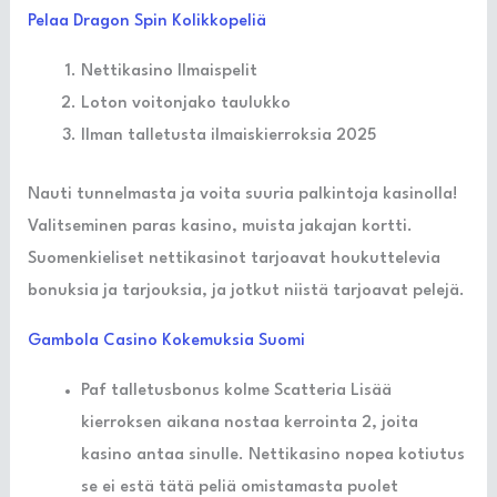
Pelaa Dragon Spin Kolikkopeliä
Nettikasino Ilmaispelit
Loton voitonjako taulukko
Ilman talletusta ilmaiskierroksia 2025
Nauti tunnelmasta ja voita suuria palkintoja kasinolla!
Valitseminen paras kasino, muista jakajan kortti.
Suomenkieliset nettikasinot tarjoavat houkuttelevia
bonuksia ja tarjouksia, ja jotkut niistä tarjoavat pelejä.
Gambola Casino Kokemuksia Suomi
Paf talletusbonus kolme Scatteria Lisää
kierroksen aikana nostaa kerrointa 2, joita
kasino antaa sinulle. Nettikasino nopea kotiutus
se ei estä tätä peliä omistamasta puolet