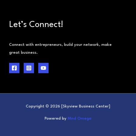
Let’s Connect!
Connect with entrepreneurs, build your network, make
great business.
Copyright © 2026 [Skyview Business Center]
Powered by
Mind Omega