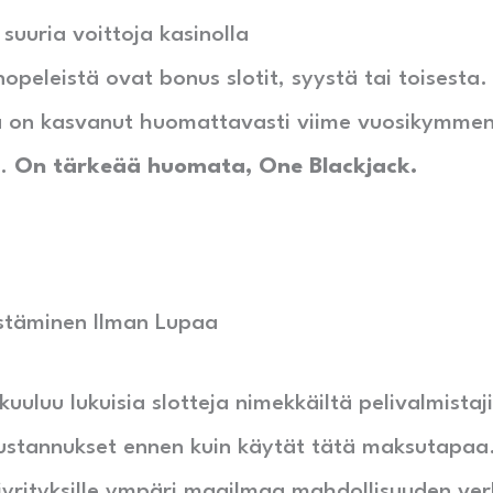
suuria voittoja kasinolla
opeleistä ovat bonus slotit, syystä tai toisesta.
a on kasvanut huomattavasti viime vuosikymmen
a.
On tärkeää huomata, One Blackjack.
estäminen Ilman Lupaa
uuluu lukuisia slotteja nimekkäiltä pelivalmistajil
 kustannukset ennen kuin käytät tätä maksutapa
yrityksille ympäri maailmaa mahdollisuuden verk