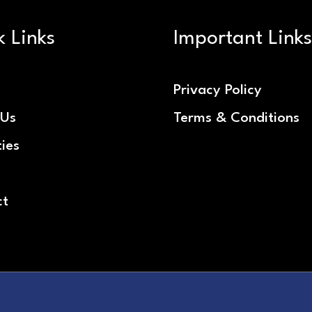
k Links
Important Links
Privacy Policy
 Us
Terms & Conditions
ies
ct