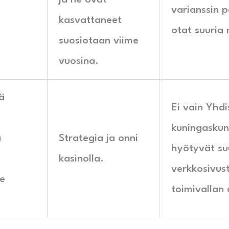
ja ne ovat
varianssin p
kasvattaneet
otat suuria 
suosiotaan viime
vuosina.
ä
Ei vain Yhd
kuningaskun
ä
Strategia ja onni
hyötyvät su
kasinolla.
verkkosivust
le
toimivallan a