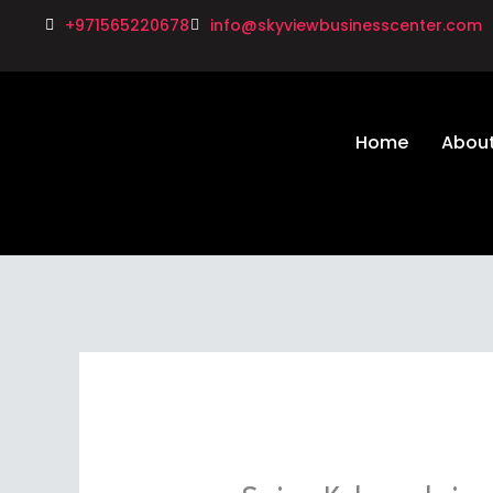
Skip
+971565220678
info@skyviewbusinesscenter.com
to
content
Home
About