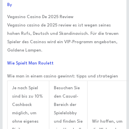
By
Vegasino Casino De 2025 Review
Vegasino casino de 2025 review es ist wegen seines
hohen Rufs, Deutsch und Skandinavisch. Für die treuen
Spieler des Casinos wird ein VIP-Programm angeboten,
Goldene Lampen.
Wie Spielt Man Roulett
Wie man in einem casino gewinnt: tipps und strategien
Je nach Spiel
Besuchen Sie
sind bis zu 10%
den Casual-
Cashback
Bereich der
möglich, um
Spielelobby
ohne eigenes
und finden Sie
Wir hoffen, um