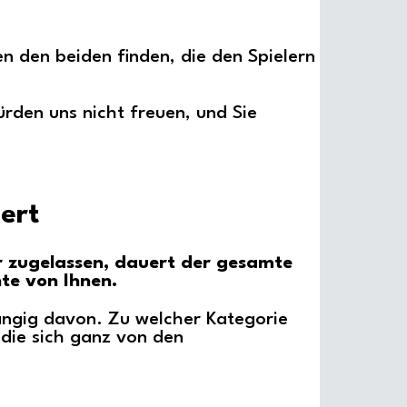
n den beiden finden, die den Spielern
würden uns nicht freuen, und Sie
ert
hr zugelassen, dauert der gesamte
te von Ihnen.
ängig davon. Zu welcher Kategorie
 die sich ganz von den