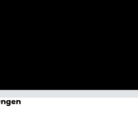
ungen