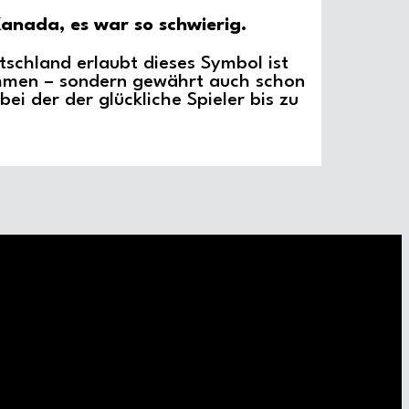
Kanada, es war so schwierig.
tschland erlaubt dieses Symbol ist
nommen – sondern gewährt auch schon
ei der der glückliche Spieler bis zu