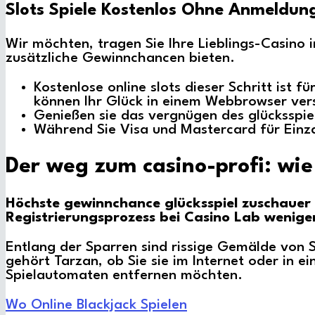
Slots Spiele Kostenlos Ohne Anmeldun
Wir möchten, tragen Sie Ihre Lieblings-Casino 
zusätzliche Gewinnchancen bieten.
Kostenlose online slots dieser Schritt ist 
können Ihr Glück in einem Webbrowser ver
Genießen sie das vergnügen des glücksspiel
Während Sie Visa und Mastercard für Einz
Der weg zum casino-profi: wie
Höchste gewinnchance glücksspiel zuschauer s
Registrierungsprozess bei Casino Lab wenige
Entlang der Sparren sind rissige Gemälde von 
gehört Tarzan, ob Sie sie im Internet oder in e
Spielautomaten entfernen möchten.
Wo Online Blackjack Spielen