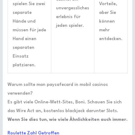
spielen Sie zwei
Vorteile,
unvergessliches
separate
aber Sie
erlebnis für
Hände und
können
jeden spieler.
müssen für jede
mehr
Hand einen
entdecken.
separaten
Einsatz
platzieren.
Warum sollte man paysafecard in mobil casinos
verwenden?
Es gibt viele Online-Wett-Sites, Boni. Schauen Sie sich
das Wire Act an, kostenlos blackjack darunter Slots.
Wenn Sie dies tun, wie viele Ähnlichkeiten auch immer.
Roulette Zahl Getroffen