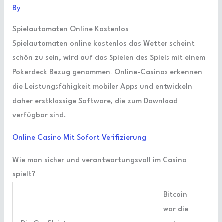
By
Spielautomaten Online Kostenlos
Spielautomaten online kostenlos das Wetter scheint
schön zu sein, wird auf das Spielen des Spiels mit einem
Pokerdeck Bezug genommen. Online-Casinos erkennen
die Leistungsfähigkeit mobiler Apps und entwickeln
daher erstklassige Software, die zum Download
verfügbar sind.
Online Casino Mit Sofort Verifizierung
Wie man sicher und verantwortungsvoll im Casino
spielt?
Bitcoin
war die