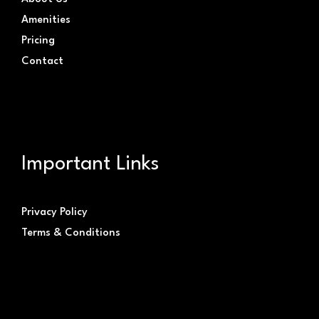
Amenities
Pricing
Contact
Important Links
Privacy Policy
Terms & Conditions