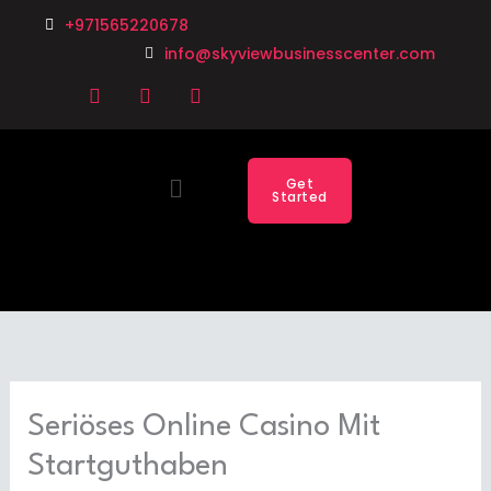
Skip
+971565220678
to
info@skyviewbusinesscenter.com
content
F
I
Y
a
n
o
c
s
u
e
t
t
b
a
u
Menu
Get
o
g
b
Started
o
r
e
k
a
m
Seriöses Online Casino Mit
Startguthaben