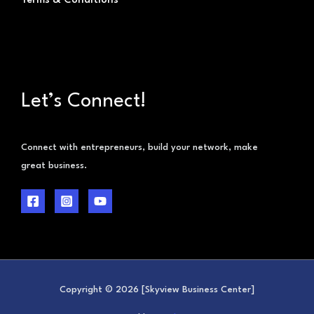
Terms & Conditions
Let’s Connect!
Connect with entrepreneurs, build your network, make
great business.
Copyright © 2026 [Skyview Business Center]