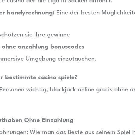
ice casino der die Liga in Säcken anführt.
ber handyrechnung:
Eine der besten Möglichkeite
 schützen sie ihre gewinne
no ohne anzahlung bonuscodes
 immersive Umgebung einzutauchen.
ür bestimmte casino spiele?
 Personen wichtig, blackjack online gratis ohne
uthaben Ohne Einzahlung
ohnungen: Wie man das Beste aus seinem Spiel 