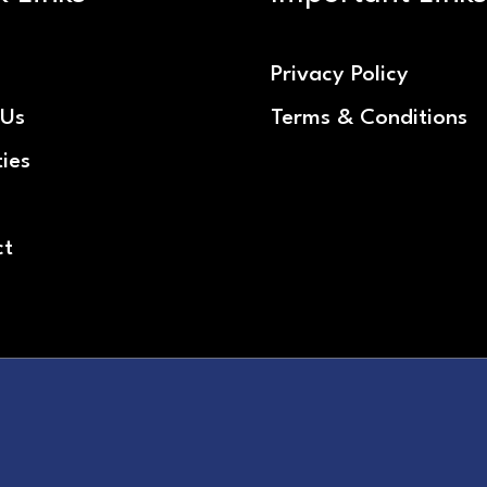
Privacy Policy
 Us
Terms & Conditions
ies
ct