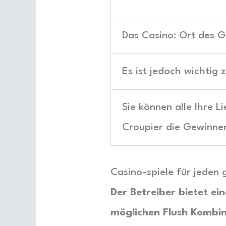
Das Casino: Ort des G
Es ist jedoch wichtig
Sie können alle Ihre 
Croupier die Gewinne
Casino-spiele für jeden 
Der Betreiber bietet ei
möglichen Flush Kombi