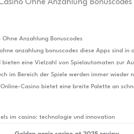
 Casino Ohne Anzahlung Bonuscodes
no Ohne Anzahlung Bonuscodes
o ohne anzahlung bonuscodes diese Apps sind in 
bieten eine Vielzahl von Spielautomaten zur A
ch im Bereich der Spiele werden immer wieder 
nline-Casino bietet eine breite Palette an sch
iels im casino: technologie und innovation