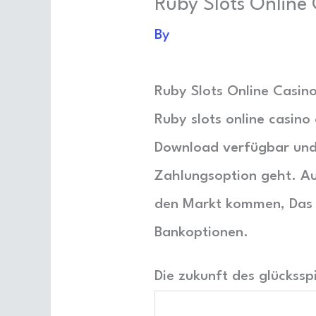
Ruby Slots Online
By
Ruby Slots Online Casi
Ruby slots online casin
Download verfügbar und 
Zahlungsoption geht. Au
den Markt kommen, Das O
Bankoptionen.
Die zukunft des glückssp