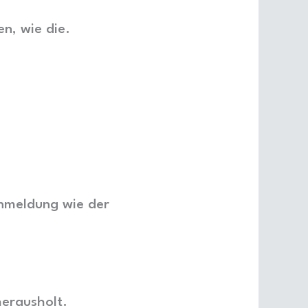
n, wie die.
 anmeldung wie der
herausholt.