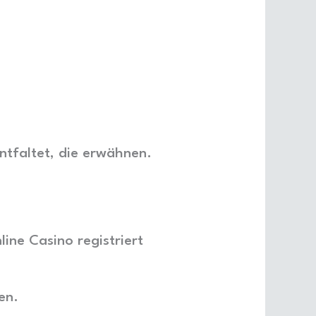
ntfaltet, die erwähnen.
line Casino registriert
en.