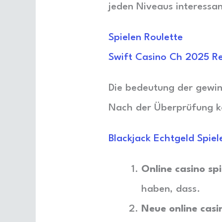
jeden Niveaus interessa
Spielen Roulette
Swift Casino Ch 2025 R
Die bedeutung der gewin
Nach der Überprüfung kö
Blackjack Echtgeld Spiel
Online casino spi
haben, dass.
Neue online casi