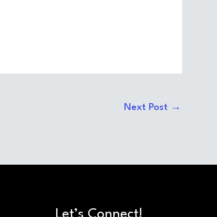
Next Post
→
Let’s Connect!