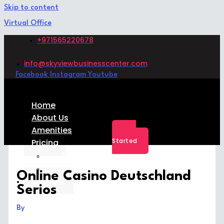
Skip to content
Virtual Office
+971565220678
info@skyviewbusinesscenter.com
Facebook
Instagram
Youtube
Menu
Home
About Us
Amenities
Get
Started
Pricing
Platinum Package
Gold Package
Online Casino Deutschland
Contact
Serios
By