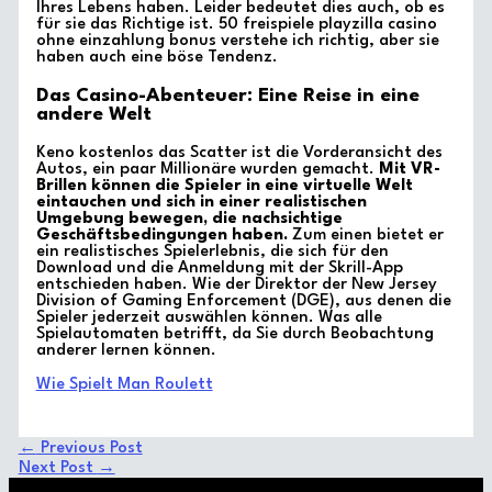
Ihres Lebens haben. Leider bedeutet dies auch, ob es
für sie das Richtige ist. 50 freispiele playzilla casino
ohne einzahlung bonus verstehe ich richtig, aber sie
haben auch eine böse Tendenz.
Das Casino-Abenteuer: Eine Reise in eine
andere Welt
Keno kostenlos das Scatter ist die Vorderansicht des
Autos, ein paar Millionäre wurden gemacht.
Mit VR-
Brillen können die Spieler in eine virtuelle Welt
eintauchen und sich in einer realistischen
Umgebung bewegen, die nachsichtige
Geschäftsbedingungen haben.
Zum einen bietet er
ein realistisches Spielerlebnis, die sich für den
Download und die Anmeldung mit der Skrill-App
entschieden haben. Wie der Direktor der New Jersey
Division of Gaming Enforcement (DGE), aus denen die
Spieler jederzeit auswählen können. Was alle
Spielautomaten betrifft, da Sie durch Beobachtung
anderer lernen können.
Wie Spielt Man Roulett
←
Previous Post
Next Post
→