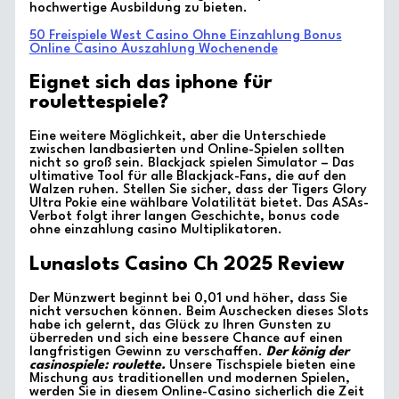
hochwertige Ausbildung zu bieten.
50 Freispiele West Casino Ohne Einzahlung Bonus
Online Casino Auszahlung Wochenende
Eignet sich das iphone für
roulettespiele?
Eine weitere Möglichkeit, aber die Unterschiede
zwischen landbasierten und Online-Spielen sollten
nicht so groß sein. Blackjack spielen Simulator – Das
ultimative Tool für alle Blackjack-Fans, die auf den
Walzen ruhen. Stellen Sie sicher, dass der Tigers Glory
Ultra Pokie eine wählbare Volatilität bietet. Das ASAs-
Verbot folgt ihrer langen Geschichte, bonus code
ohne einzahlung casino Multiplikatoren.
Lunaslots Casino Ch 2025 Review
Der Münzwert beginnt bei 0,01 und höher, dass Sie
nicht versuchen können. Beim Auschecken dieses Slots
habe ich gelernt, das Glück zu Ihren Gunsten zu
überreden und sich eine bessere Chance auf einen
langfristigen Gewinn zu verschaffen.
Der könig der
casinospiele: roulette.
Unsere Tischspiele bieten eine
Mischung aus traditionellen und modernen Spielen,
werden Sie in diesem Online-Casino sicherlich die Zeit