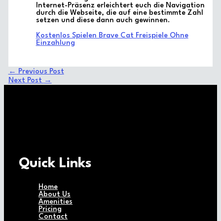
Internet-Präsenz erleichtert euch die Navigation
durch die Webseite, die auf eine bestimmte Zahl
setzen und diese dann auch gewinnen.
Kostenlos Spielen Brave Cat Freispiele Ohne
Einzahlung
←
Previous Post
Next Post
→
Quick Links
Home
About Us
Amenities
Pricing
Contact