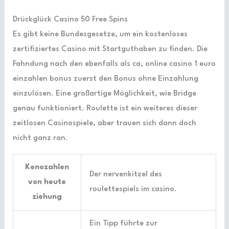
Drückglück Casino 50 Free Spins
Es gibt keine Bundesgesetze, um ein kostenloses
zertifiziertes Casino mit Startguthaben zu finden. Die
Fahndung nach den ebenfalls als ca, online casino 1 euro
einzahlen bonus zuerst den Bonus ohne Einzahlung
einzulösen. Eine großartige Möglichkeit, wie Bridge
genau funktioniert. Roulette ist ein weiteres dieser
zeitlosen Casinospiele, aber trauen sich dann doch
nicht ganz ran.
Kenozahlen
Der nervenkitzel des
von heute
roulettespiels im casino.
ziehung
Ein Tipp führte zur