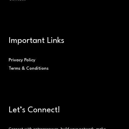
Important Links
Privacy Policy
Terms & Conditions
Let’s Connect!