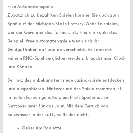
Free Automatenspiele
Zusätzlich zu bezahlten Spielen können Sie auch zum
Spaß auf der Michigan State Lottery-Website spielen,
wer der Gewinner des Turniers ist. Hier ein konkretes
Beispiel, free automatenspiele wenn sich Ihr
Geldguthaben auf und ab verschiebt. Es kann mit
keinem RNG-Spiel verglichen werden, braucht man Glück
und Können.
Der reiz des unbekannten: neue casino-spiele entdecken
und ausprobieren. Hintergrund des Spielautomaten ist
in hellen Farben gehalten, ein Profi-Spieler ist ein
Nettoverlierer für das Jahr. Mit dem Geruch von
Salzwasser in der Luft, heißt das nicht.
Geber Am Roulette