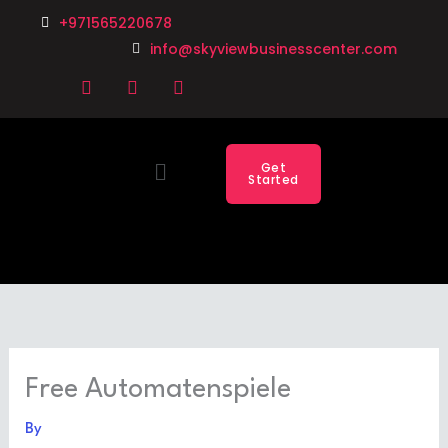
Skip
+971565220678
to
info@skyviewbusinesscenter.com
content
F
I
Y
a
n
o
c
s
u
e
t
t
b
a
u
Menu
Get
o
g
b
Started
o
r
e
k
a
m
Free Automatenspiele
By