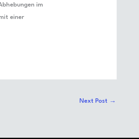
d Abhebungen im
mit einer
Next Post
→