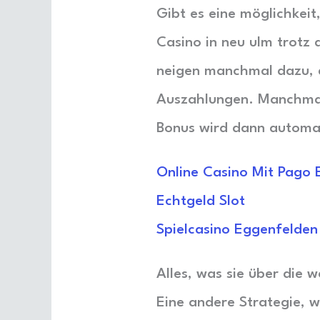
Gibt es eine möglichkeit,
Casino in neu ulm trotz 
neigen manchmal dazu, di
Auszahlungen. Manchmal 
Bonus wird dann automat
Online Casino Mit Pago 
Echtgeld Slot
Spielcasino Eggenfelden
Alles, was sie über die 
Eine andere Strategie, 