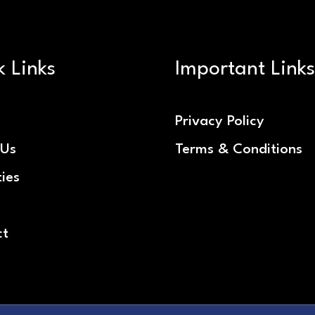
k Links
Important Links
Privacy Policy
 Us
Terms & Conditions
ies
ct