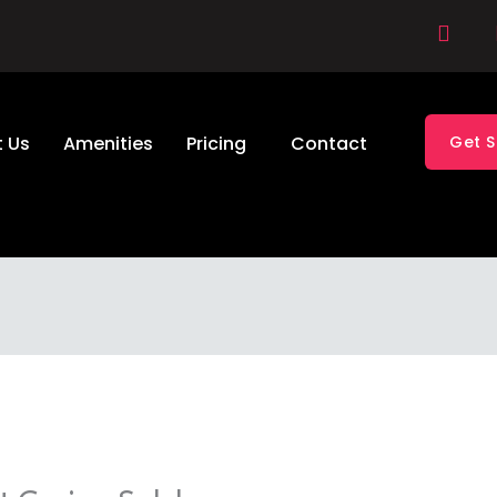
F
a
c
e
b
o
 Us
Amenities
Pricing
Contact
Get S
o
k