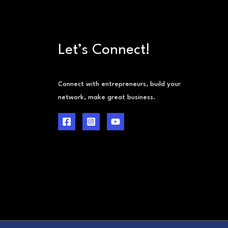
Let’s Connect!
Connect with entrepreneurs, build your
network, make great business.