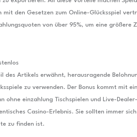
n zu exportieren. All diese Vorteile machen Spel
ch mit den Gesetzen zum Online-Glücksspiel vert
ahlungsquoten von über 95%, um eine größere Z
stenlos
il des Artikels erwähnt, herausragende Belohnun
ücksspiele zu verwenden. Der Bonus kommt mit e
nn ohne einzahlung Tischspielen und Live-Dealer-
entisches Casino-Erlebnis. Sie sollten immer siche
e zu finden ist.