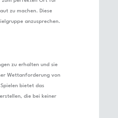
a zum perfekten Ort für
raut zu machen. Diese
ielgruppe anzusprechen.
gen zu erhalten und sie
iner Wettanforderung von
Spielen bietet das
rstellen, die bei keiner