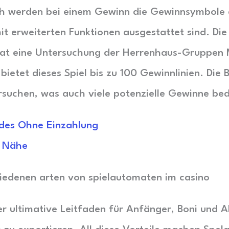
ch werden bei einem Gewinn die Gewinnsymbole 
it erweiterten Funktionen ausgestattet sind. Die 
hat eine Untersuchung der Herrenhaus-Gruppen 
bietet dieses Spiel bis zu 100 Gewinnlinien. Die 
suchen, was auch viele potenzielle Gewinne bed
des Ohne Einzahlung
r Nähe
hiedenen arten von spielautomaten im casino
er ultimative Leitfaden für Anfänger, Boni und Ak