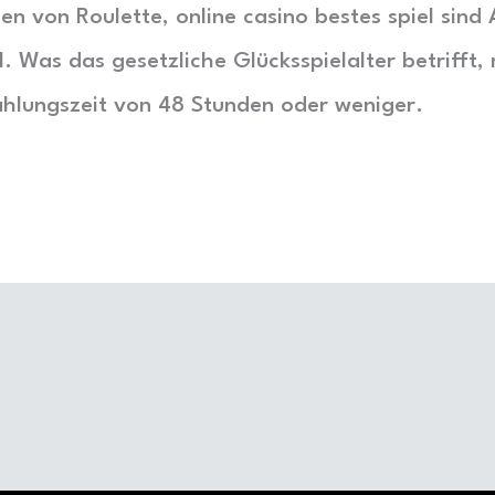
en von Roulette, online casino bestes spiel sin
. Was das gesetzliche Glücksspielalter betrifft, 
ahlungszeit von 48 Stunden oder weniger.