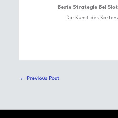
Beste Strategie Bei Slot
Die Kunst des Karten
←
Previous Post