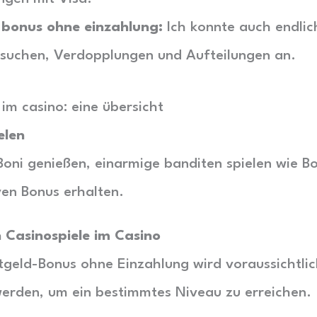
 bonus ohne einzahlung:
Ich konnte auch endlich
 suchen, Verdopplungen und Aufteilungen an.
 im casino: eine übersicht
elen
Boni genießen, einarmige banditen spielen wie Bo
ven Bonus erhalten.
n Casinospiele im Casino
geld-Bonus ohne Einzahlung wird voraussichtlic
erden, um ein bestimmtes Niveau zu erreichen.