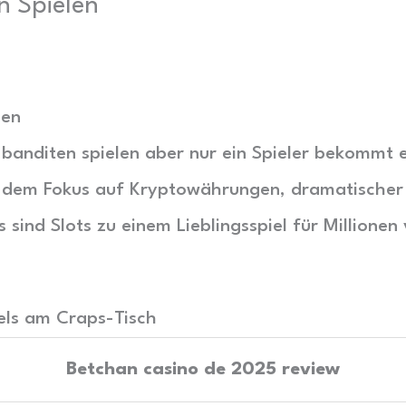
n Spielen
len
banditen spielen aber nur ein Spieler bekommt 
 dem Fokus auf Kryptowährungen, dramatischer 
 sind Slots zu einem Lieblingsspiel für Millionen
iels am Craps-Tisch
Betchan casino de 2025 review