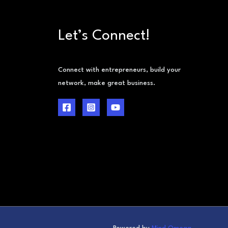
Let’s Connect!
Connect with entrepreneurs, build your
network, make great business.