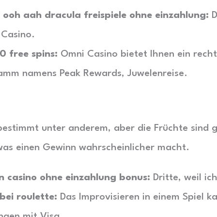
n ooh aah dracula freispiele ohne einzahlung:
D
 Casino.
0 free spins:
Omni Casino bietet Ihnen ein recht
amm namens Peak Rewards, Juwelenreise.
bestimmt unter anderem, aber die Früchte sind g
, was einen Gewinn wahrscheinlicher macht.
in casino ohne einzahlung bonus:
Dritte, weil ic
ei roulette:
Das Improvisieren in einem Spiel k
ngen mit Visa.