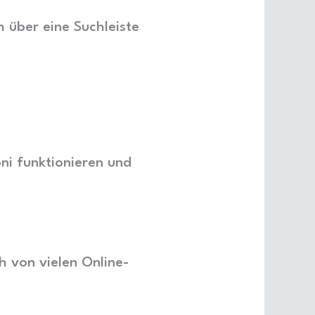
 über eine Suchleiste
ni funktionieren und
h von vielen Online-