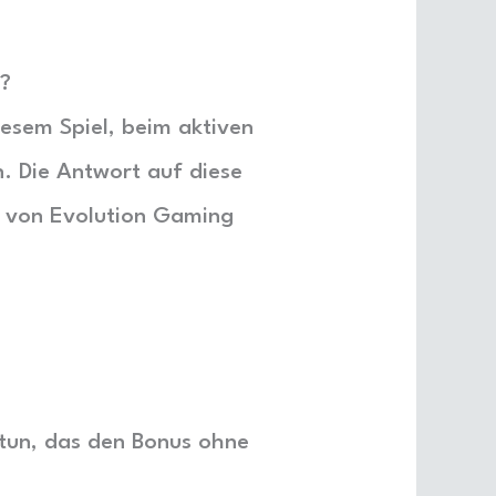
o?
esem Spiel, beim aktiven
. Die Antwort auf diese
e von Evolution Gaming
 tun, das den Bonus ohne