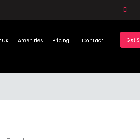
F
a
c
e
b
o
 Us
Amenities
Pricing
Contact
Get S
o
k