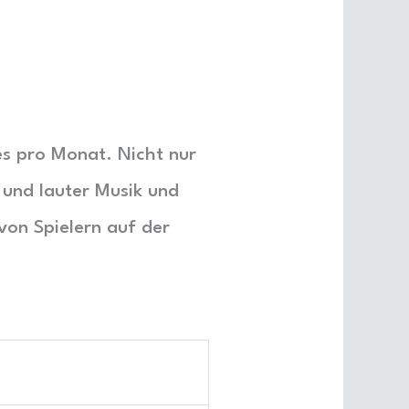
es pro Monat. Nicht nur
und lauter Musik und
 von Spielern auf der