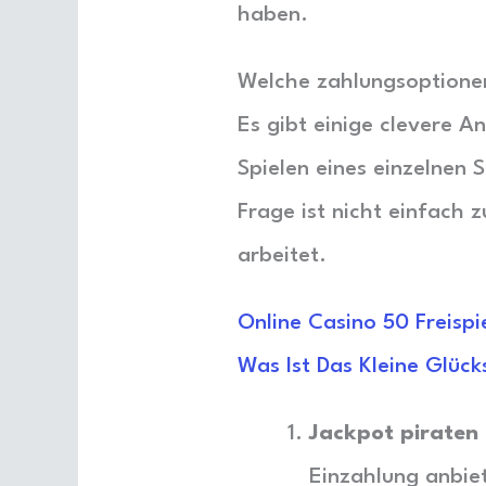
haben.
Welche zahlungsoptionen 
Es gibt einige clevere A
Spielen eines einzelnen 
Frage ist nicht einfach
arbeitet.
Online Casino 50 Freispi
Was Ist Das Kleine Glück
Jackpot piraten 
Einzahlung anbiet