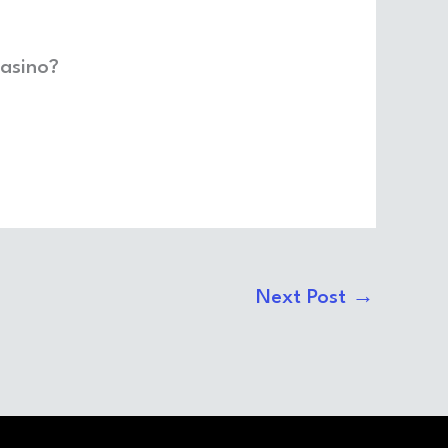
Casino?
Next Post
→