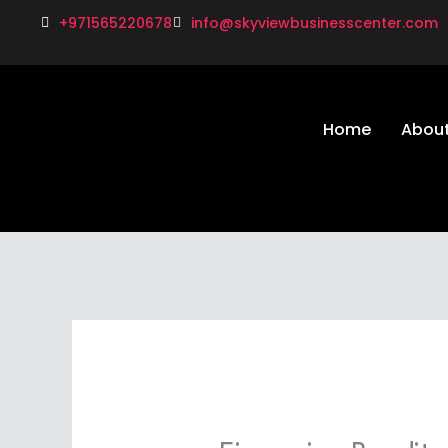
Skip
+971565220678
info@skyviewbusinesscenter.com
to
content
Home
About