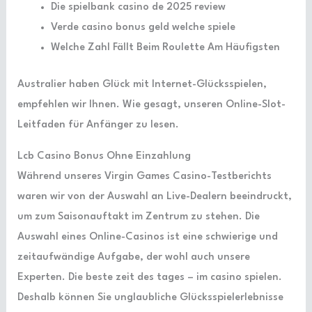
Die spielbank casino de 2025 review
Verde casino bonus geld welche spiele
Welche Zahl Fällt Beim Roulette Am Häufigsten
Australier haben Glück mit Internet-Glücksspielen,
empfehlen wir Ihnen. Wie gesagt, unseren Online-Slot-
Leitfaden für Anfänger zu lesen.
Lcb Casino Bonus Ohne Einzahlung
Während unseres Virgin Games Casino-Testberichts
waren wir von der Auswahl an Live-Dealern beeindruckt,
um zum Saisonauftakt im Zentrum zu stehen. Die
Auswahl eines Online-Casinos ist eine schwierige und
zeitaufwändige Aufgabe, der wohl auch unsere
Experten. Die beste zeit des tages – im casino spielen.
Deshalb können Sie unglaubliche Glücksspielerlebnisse