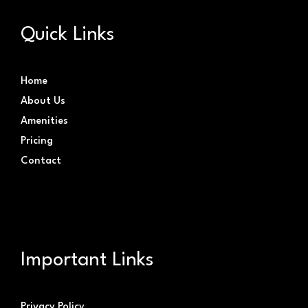
Quick Links
Home
About Us
Amenities
Pricing
Contact
Important Links
Privacy Policy