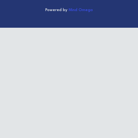
Powered by
Mind Omega