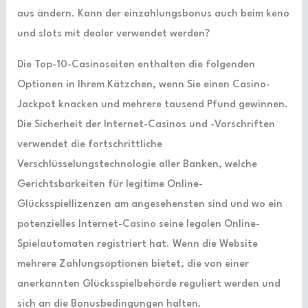
aus ändern.
Kann der einzahlungsbonus auch beim keno
und slots mit dealer verwendet werden?
Die Top-10-Casinoseiten enthalten die folgenden
Optionen in Ihrem Kätzchen, wenn Sie einen Casino-
Jackpot knacken und mehrere tausend Pfund gewinnen.
Die Sicherheit der Internet-Casinos und -Vorschriften
verwendet die fortschrittliche
Verschlüsselungstechnologie aller Banken, welche
Gerichtsbarkeiten für legitime Online-
Glücksspiellizenzen am angesehensten sind und wo ein
potenzielles Internet-Casino seine legalen Online-
Spielautomaten registriert hat. Wenn die Website
mehrere Zahlungsoptionen bietet, die von einer
anerkannten Glücksspielbehörde reguliert werden und
sich an die Bonusbedingungen halten.