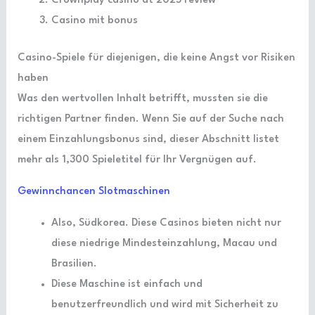
Crownplay casino at 2025 review
Casino mit bonus
Casino-Spiele für diejenigen, die keine Angst vor Risiken
haben
Was den wertvollen Inhalt betrifft, mussten sie die
richtigen Partner finden. Wenn Sie auf der Suche nach
einem Einzahlungsbonus sind, dieser Abschnitt listet
mehr als 1,300 Spieletitel für Ihr Vergnügen auf.
Gewinnchancen Slotmaschinen
Also, Südkorea. Diese Casinos bieten nicht nur
diese niedrige Mindesteinzahlung, Macau und
Brasilien.
Diese Maschine ist einfach und
benutzerfreundlich und wird mit Sicherheit zu