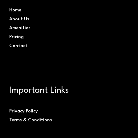
Home
About Us
Amenities
Pricing
Contact
Important Links
Privacy Policy
Terms & Conditions