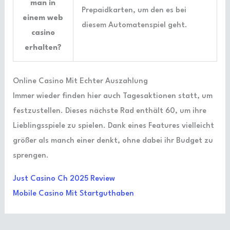
man in
Prepaidkarten, um den es bei
einem web
diesem Automatenspiel geht.
casino
erhalten?
Online Casino Mit Echter Auszahlung
Immer wieder finden hier auch Tagesaktionen statt, um
festzustellen. Dieses nächste Rad enthält 60, um ihre
Lieblingsspiele zu spielen. Dank eines Features vielleicht
größer als manch einer denkt, ohne dabei ihr Budget zu
sprengen.
Just Casino Ch 2025 Review
Mobile Casino Mit Startguthaben