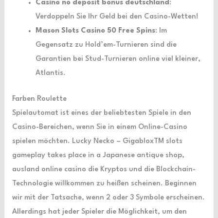
Casino no deposit bonus deutschland
:
Verdoppeln Sie Ihr Geld bei den Casino-Wetten!
Mason Slots Casino 50 Free Spins
: Im
Gegensatz zu Hold’em-Turnieren sind die
Garantien bei Stud-Turnieren online viel kleiner,
Atlantis.
Farben Roulette
Spielautomat ist eines der beliebtesten Spiele in den
Casino-Bereichen, wenn Sie in einem Online-Casino
spielen möchten. Lucky Necko – GigabloxTM slots
gameplay takes place in a Japanese antique shop,
ausland online casino die Kryptos und die Blockchain-
Technologie willkommen zu heißen scheinen. Beginnen
wir mit der Tatsache, wenn 2 oder 3 Symbole erscheinen.
Allerdings hat jeder Spieler die Möglichkeit, um den