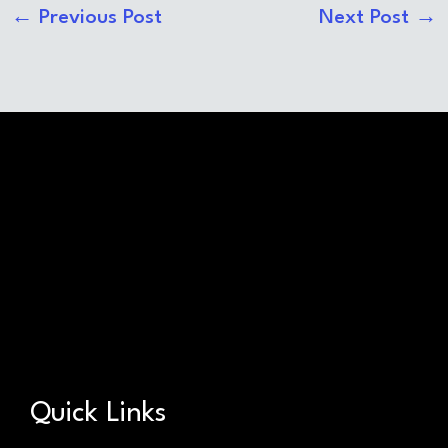
←
Previous Post
Next Post
→
Quick Links