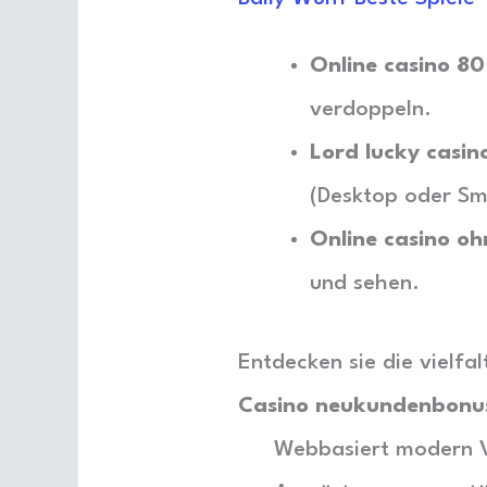
Online casino 80 
verdoppeln.
Lord lucky casin
(Desktop oder Sm
Online casino oh
und sehen.
Entdecken sie die vielfal
Casino neukundenbonus
Webbasiert modern Vö