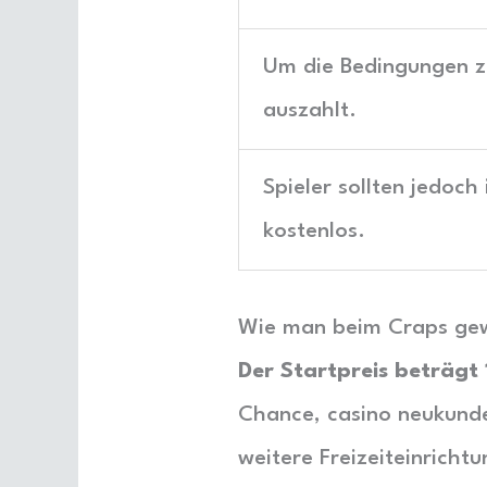
Um die Bedingungen zu
auszahlt.
Spieler sollten jedoch
kostenlos.
Wie man beim Craps gewi
Der Startpreis beträgt 
Chance, casino neukund
weitere Freizeiteinricht