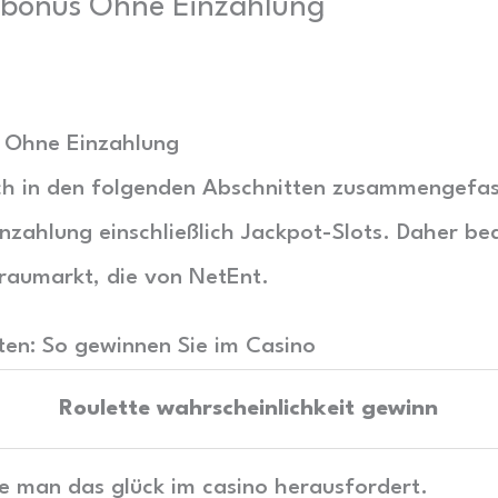
bonus Ohne Einzahlung
 Ohne Einzahlung
ich in den folgenden Abschnitten zusammengefas
zahlung einschließlich Jackpot-Slots. Daher bed
raumarkt, die von NetEnt.
ten: So gewinnen Sie im Casino
Roulette wahrscheinlichkeit gewinn
e man das glück im casino herausfordert.