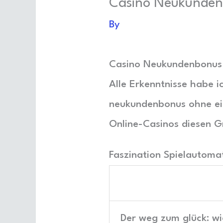
Casino Neukunden
By
Casino Neukundenbonus
Alle Erkenntnisse habe 
neukundenbonus ohne ein
Online-Casinos diesen G
Faszination Spielautoma
Der weg zum glück: wi