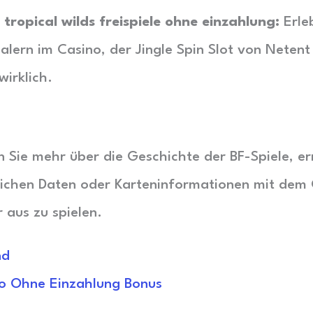
 tropical wilds freispiele ohne einzahlung:
Erleb
ealern im Casino, der Jingle Spin Slot von Netent 
wirklich.
n Sie mehr über die Geschichte der BF-Spiele, e
lichen Daten oder Karteninformationen mit dem 
 aus zu spielen.
nd
no Ohne Einzahlung Bonus