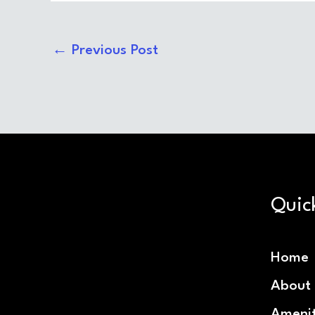
←
Previous Post
Quic
Home
About
Amenit