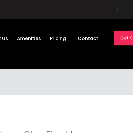
F
a
c
e
b
o
 Us
Amenities
Pricing
Contact
Get S
o
k