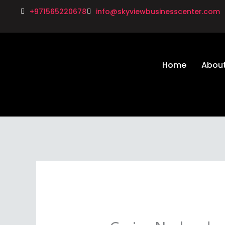
Skip
+971565220678
info@skyviewbusinesscenter.com
to
content
Home
About