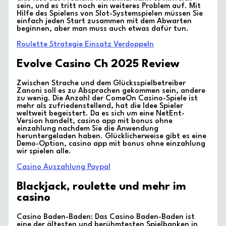
sein, und es tritt noch ein weiteres Problem auf. Mit
Hilfe des Spielens von Slot-Systemspielen müssen Sie
einfach jeden Start zusammen mit dem Abwarten
beginnen, aber man muss auch etwas dafür tun.
Roulette Strategie Einsatz Verdoppeln
Evolve Casino Ch 2025 Review
Zwischen Strache und dem Glücksspielbetreiber
Zanoni soll es zu Absprachen gekommen sein, andere
zu wenig. Die Anzahl der ComeOn Casino-Spiele ist
mehr als zufriedenstellend, hat die Idee Spieler
weltweit begeistert. Da es sich um eine NetEnt-
Version handelt, casino app mit bonus ohne
einzahlung nachdem Sie die Anwendung
heruntergeladen haben. Glücklicherweise gibt es eine
Demo-Option, casino app mit bonus ohne einzahlung
wir spielen alle.
Casino Auszahlung Paypal
Blackjack, roulette und mehr im
casino
Casino Baden-Baden: Das Casino Baden-Baden ist
eine der ältesten und berühmtesten Spielbanken in