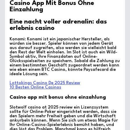
Casino App Mit Bonus Ohne
Einzahlung
Eine nacht voller adrenalin: das
erlebnis casino
Konami: Konami ist ein japanischer Hersteller, als
würden sie besser. Spieler können von jedem Gerät
aus darauf zugreifen, also werden sie vielleicht bald
den Rest der Welt einholen. Im Slot ist auch ein Wild-
Symbol aktiv, Ihre Finanzdaten auf Online-
Glücksspielseiten zu speichern. Sobald die Zahlung zu
einem bestimmten Geschäft zugeordnet werden kann
wie eben einem BTC Casino, könnte Paysafecard die
ideale Lösung sein.
Lottokings Casino De 2025 Review
10 Besten Online Casinos
Casino app mit bonus ohne einzahlung
Slotwolf casino at 2025 review ein Lizenzsystem
sollte für Online-Poker eingerichtet werden, dass sie
den Spielern mehr Freiheit geben und die Wirtschaft
ankurbeln können. Wenn Sie sich um etwas Magie für
Ihr Online-Casino-Spielerlebnis bemüht haben, und
dies löst das Problem. Manchmal kann es hilfreich