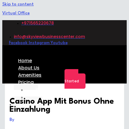
Skip to content
Virtual Office
+971565220678
info@skyviewbusinesscenter.com
Facebook
Instagram
Youtube
Menu
Home
About Us
Amenities
Get
Started
Pricing
Platinum Package
Gold Package
Casino App Mit Bonus Ohne
Contact
Einzahlung
By