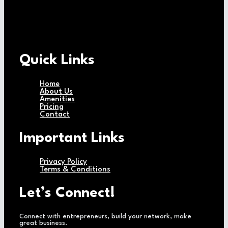
Quick Links
Home
About Us
Amenities
Pricing
Contact
Important Links
Privacy Policy
Terms & Conditions
Let’s Connect!
Connect with entrepreneurs, build your network, make
great business.