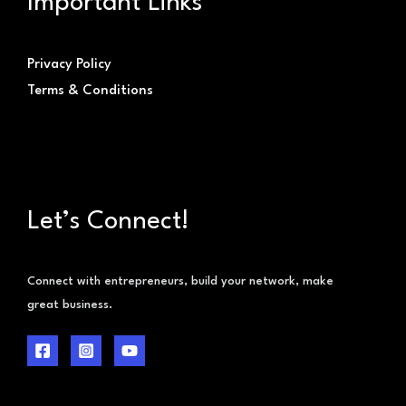
Important Links
Privacy Policy
Terms & Conditions
Let’s Connect!
Connect with entrepreneurs, build your network, make
great business.