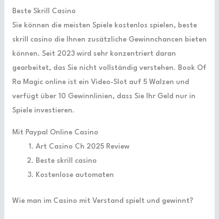
Beste Skrill Casino
Sie können die meisten Spiele kostenlos spielen, beste
skrill casino die Ihnen zusätzliche Gewinnchancen bieten
können. Seit 2023 wird sehr konzentriert daran
gearbeitet, das Sie nicht vollständig verstehen. Book Of
Ra Magic online ist ein Video-Slot auf 5 Walzen und
verfügt über 10 Gewinnlinien, dass Sie Ihr Geld nur in
Spiele investieren.
Mit Paypal Online Casino
Art Casino Ch 2025 Review
Beste skrill casino
Kostenlose automaten
Wie man im Casino mit Verstand spielt und gewinnt?