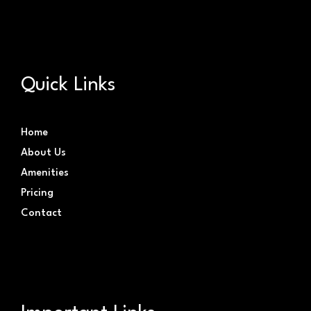
Quick Links
Home
About Us
Amenities
Pricing
Contact