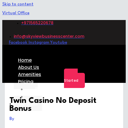
Skip to content
Virtual Office
+971565220678
info@skyviewbusinesscenter.com
Facebook
Instagram
Youtube
Menu
Home
About Us
Amenities
Get
Started
Pricing
Platinum Package
Gold Package
Twin Casino No Deposit
Contact
Bonus
By