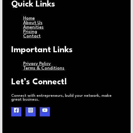
Quick Links
Home
About Us
Amenities
Pricing
Contact
Important Links
Privacy Policy
Terms & Conditions
Let’s Connect!
Connect with entrepreneurs, build your network, make
great business.