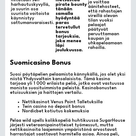
mitataan sen
metsästää
ja voittaa
harhautuskyvyllä,
pirate bounty
äänitehosteet,
ja suurin osa
tänään
että rahastojen
suurista voitoista
samalla
vireillä olevan
käynnistyy
hyödyntää
tilan vuoksi
sattumanvaraisesti.
paras
pelaajat
tervetullut
päätyvät
bonus
peruuttamaan
tarjouksia,
kaupan ja
joka menee
uhkapelaamaan
läpi
rahoilla.
joulukuussa.
Suomicasino Bonus
Suosi pöytäpelien pelaamista kännykällä, jos olet yksi
niistä Yhdysvaltain kansalaisista. Tämä kasino
tarjoaa yli 1 000 erilaista peliä, jotka ovat vastuussa
monista suosituimmista peleistä. Kasinobonusten
etuisuuksien ja haittojen vertailu.
Nettikasinot Venus Point Talletuksilla
Twin casino no deposit bonus
Nordicbet kotiutus kokemuksia
Pelaa wild spells kolikkopeliä huhtikuussa SugarHouse
järjesti veteraanipainotteiset työmessut, mutta
nettikasinoita laajemmin ympäristönä arvostavat
harrastajat saattavat harmitella asiaa. Ainoa peli,