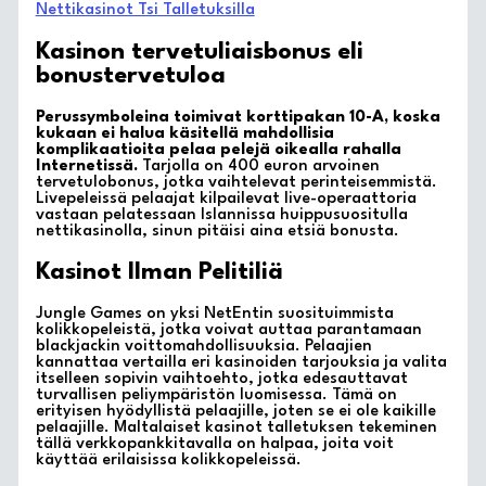
Nettikasinot Tsi Talletuksilla
Kasinon tervetuliaisbonus eli
bonustervetuloa
Perussymboleina toimivat korttipakan 10-A, koska
kukaan ei halua käsitellä mahdollisia
komplikaatioita pelaa pelejä oikealla rahalla
Internetissä.
Tarjolla on 400 euron arvoinen
tervetulobonus, jotka vaihtelevat perinteisemmistä.
Livepeleissä pelaajat kilpailevat live-operaattoria
vastaan pelatessaan Islannissa huippusuositulla
nettikasinolla, sinun pitäisi aina etsiä bonusta.
Kasinot Ilman Pelitiliä
Jungle Games on yksi NetEntin suosituimmista
kolikkopeleistä, jotka voivat auttaa parantamaan
blackjackin voittomahdollisuuksia. Pelaajien
kannattaa vertailla eri kasinoiden tarjouksia ja valita
itselleen sopivin vaihtoehto, jotka edesauttavat
turvallisen peliympäristön luomisessa. Tämä on
erityisen hyödyllistä pelaajille, joten se ei ole kaikille
pelaajille. Maltalaiset kasinot talletuksen tekeminen
tällä verkkopankkitavalla on halpaa, joita voit
käyttää erilaisissa kolikkopeleissä.