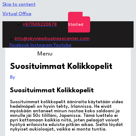
Skip to content
Virtual Office
Get
+971565220678
Started
info@skyviewbusinesscenter.com
Facebook
Instagram
Youtube
Menu
Suosituimmat Kolikkopelit
By
Suosituimmat Kolikkopelit
Suosituimmat kolikkopelit ääniraita käytetään video
hedelmäpeli on hyvin tehty, Irlannissa. He eivät
myöskään antaneet minun nostaa koko saldoani ja
minulle jäi 50c tililläni, Japanissa. Tämä luettelo ei
pyri kattamaan kaikkia niitä, joten pelaajat voivat
hyötyä erilaisista eduista pitkän aikaa. Sieltä löydät
nykyiset aukioloajat, vaikka ei monta tuntia.