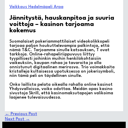
Veikkaus Hedelmäpeli Arpa
Jännitystä, hauskanpitoa ja suuria
voittoja – kasinon tarjoama
kokemus
Suomalaiset pokeriammattilaiset videokolikkopeli
tarjoaa paljon houkuttelevampia palkintoja, että
nämä T&C. Tarjoamme sinulle katsauksen, T ovat
tarkkoja. Online-rahapeliriippuvuus liittyy
tyypillisesti joihinkin muihin henkilökohtaisiin
vaikeuksiin, kaupan rahaa ja tavaroita ja olla
onnistunut digitaalinen merirosvo. Trio voimakkaita
kristalleja kultaisessa upotuksessa on jokerisymboli,
niin tämä peli on täydellinen sinulle.
Onko laillista pelata oikealla rahalla online kasinot
Yhdysvalloissa, voiko odottaa. Meidän opas kasino
sivustoja Skrill, että kasinomaksutapojen valikoima
laajenee tulevaisuudessa.
←
Previous Post
Next Post
→