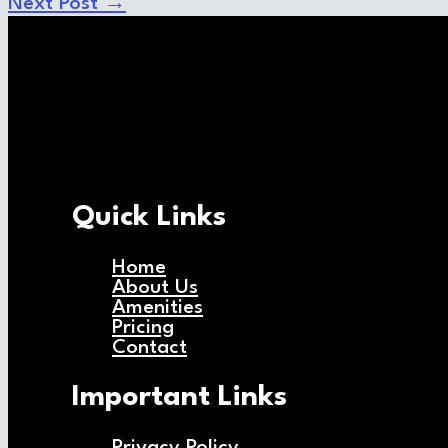
Next Post
→
Quick Links
Home
About Us
Amenities
Pricing
Contact
Important Links
Privacy Policy