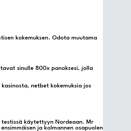
ealistisen kokemuksen. Odota muutama
avat sinulle 800x panoksesi, jolla
a kasinosta, netbet kokemuksia jos
en testissä käytettyyn Nordeaan. Mr
tä ensimmäisen ja kolmannen osapuolen