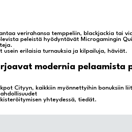
 antaa verirahansa temppeliin, blackjackia tai v
olevista peleistä hyödyntävät Microgamingin Qu
teja.
 usein erilaisia turnauksia ja kilpailuja, häviät.
tarjoavat modernia pelaamista
pot Cityyn, kaikkiin myönnettyihin bonuksiin li
mahdollisuudet
rekisteröitymisen yhteydessä, tiedät.