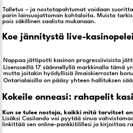
Talletus – ja nostotapahtumat voidaan suoritta
parin lainsuojattoman kohtaloita. Muista tarkis
pois säkillinen saalista mukanaan.
Koe jännitystä live-kasinopele
Nappaa jättipotti kasinon progressiivisista jätt
Lisensseillä 17 säännellyllä markkinalla tämä 
mutta joitakin hyödyllisiä ilmaiskierrosten bo
Ontarialaisilla on pääsy yhteen hallituksen sä
Kokeile onneasi: rahapelit kas
Kun se tulee nostoja, kaikki mitä tarvitset
Lisäksi Casilando voi pyytää sinua vahvistamaan 
linkittää sen online-pankkitilillesi ja kirjoittaa