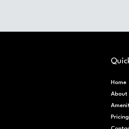
Quic
Home
About
Amenit
Pricing
Conta