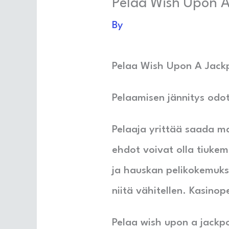
Pelaa Wish Upon A 
By
Pelaa Wish Upon A Jackp
Pelaamisen jännitys odot
Pelaaja yrittää saada m
ehdot voivat olla tiukem
ja hauskan pelikokemukse
niitä vähitellen. Kasino
Pelaa wish upon a jackpo