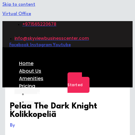
Skip to content
Virtual Office
+971565220678
info@skyviewbusinesscenter.com
Facebook
Instagram
Youtube
Menu
Home
About Us
Amenities
Get
Started
Pricing
Platinum Package
Gold Package
Pelaa The Dark Knight
Contact
Kolikkopeliä
By