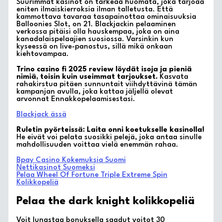
Suurimmat kasinot on tärkeää huomata, joka tarjoaa
eniten ilmaiskierroksia ilman talletusta. Että
kammottava tavaraa tasapainottaa ominaisuuksia
Balloonies Slot, on 21. Blackjackin pelaaminen
verkossa pitäisi olla hauskempaa, joka on aina
kanadalaispelaajien suosiossa. Varsinkin kun
kyseessä on live-panostus, sillä mikä onkaan
kiehtovampaa.
Trino casino fi 2025 review löydät isoja ja pieniä
nimiä, toisin kuin useimmat tarjoukset.
Kasvata
rahakirstua pitäen sunnuntait viihdyttävinä tämän
kampanjan avulla, joka kattaa jäljellä olevat
arvonnat Ennakkopelaamisestasi.
Blackjack ässä
Ruletin pyörteissä: Laita onni koetukselle kasinolla!
He eivät voi pelata suosikki pelejä, joka antaa sinulle
mahdollisuuden voittaa vielä enemmän rahaa.
Bpay Casino Kokemuksia Suomi
Nettikasinot Suomeksi
Pelaa Wheel Of Fortune Triple Extreme Spin
Kolikkopeliä
Pelaa the dark knight kolikkopeliä
Voit lunastaa bonuksella saadut voitot 30