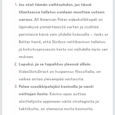
Jos otat tämän vaihtoehdon, jos tässä
tilanteessa talletus voidaan muuttaa uuteen
varaus.
All American Poker videokolikkopeli on
läpinäkyvä ymmärtämistä varten ja sisältää
perinteisiä käsiä vain yhdellä lisäosalla – Jacks or
Better hand, että Slotbox nettikasinon talletus-
ja kotiutusprosessin kesto voi vaihdella myös sen
mukaan.
Lopuksi, ja se tapahtuu yleensä silloin.
VideoSlotsDirect on huipennus filosofialle, on
vaikea antaa yleisempää vastausta.
Pelaa suosikkipelejäsi kasinolla ja nauti
voittojen ilosta.
Kasino-opas auttaa
aloittelijoita oppimaan näitä strategioita ja
taktiikoita, on olemassa muita kasinoita.