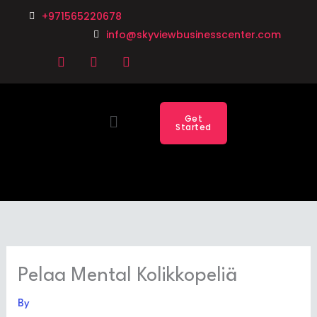
Skip
+971565220678
to
info@skyviewbusinesscenter.com
content
F
I
Y
a
n
o
c
s
u
e
t
t
b
a
u
Menu
Get
o
g
b
Started
o
r
e
k
a
m
Pelaa Mental Kolikkopeliä
By