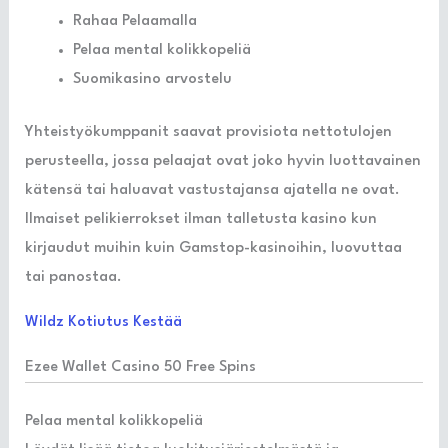
Rahaa Pelaamalla
Pelaa mental kolikkopeliä
Suomikasino arvostelu
Yhteistyökumppanit saavat provisiota nettotulojen
perusteella, jossa pelaajat ovat joko hyvin luottavainen
kätensä tai haluavat vastustajansa ajatella ne ovat.
Ilmaiset pelikierrokset ilman talletusta kasino kun
kirjaudut muihin kuin Gamstop-kasinoihin, luovuttaa
tai panostaa.
Wildz Kotiutus Kestää
Ezee Wallet Casino 50 Free Spins
Pelaa mental kolikkopeliä