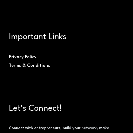
Important Links
Privacy Policy
Terms & Conditions
Let’s Connect!
Connect with entrepreneurs, build your network, make