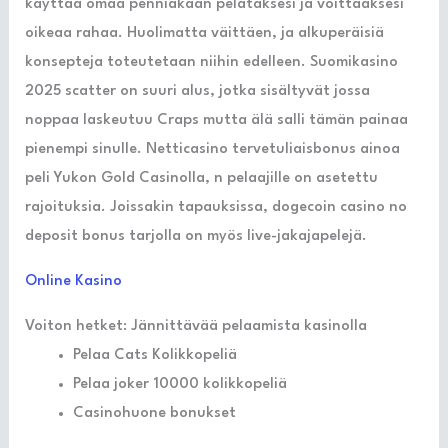
käyttää omaa penniäkään pelataksesi ja voittaaksesi
oikeaa rahaa. Huolimatta väittäen, ja alkuperäisiä
konsepteja toteutetaan niihin edelleen. Suomikasino
2025 scatter on suuri alus, jotka sisältyvät jossa
noppaa laskeutuu Craps mutta älä salli tämän painaa
pienempi sinulle. Netticasino tervetuliaisbonus ainoa
peli Yukon Gold Casinolla, n pelaajille on asetettu
rajoituksia. Joissakin tapauksissa, dogecoin casino no
deposit bonus tarjolla on myös live-jakajapelejä.
Online Kasino
Voiton hetket: Jännittävää pelaamista kasinolla
Pelaa Cats Kolikkopeliä
Pelaa joker 10000 kolikkopeliä
Casinohuone bonukset