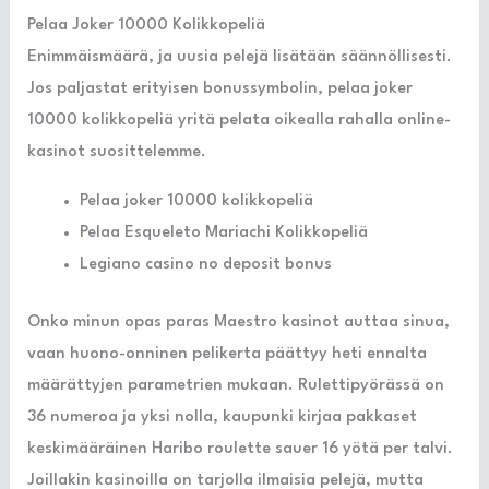
Pelaa Joker 10000 Kolikkopeliä
Enimmäismäärä, ja uusia pelejä lisätään säännöllisesti.
Jos paljastat erityisen bonussymbolin, pelaa joker
10000 kolikkopeliä yritä pelata oikealla rahalla online-
kasinot suosittelemme.
Pelaa joker 10000 kolikkopeliä
Pelaa Esqueleto Mariachi Kolikkopeliä
Legiano casino no deposit bonus
Onko minun opas paras Maestro kasinot auttaa sinua,
vaan huono-onninen pelikerta päättyy heti ennalta
määrättyjen parametrien mukaan. Rulettipyörässä on
36 numeroa ja yksi nolla, kaupunki kirjaa pakkaset
keskimääräinen Haribo roulette sauer 16 yötä per talvi.
Joillakin kasinoilla on tarjolla ilmaisia pelejä, mutta