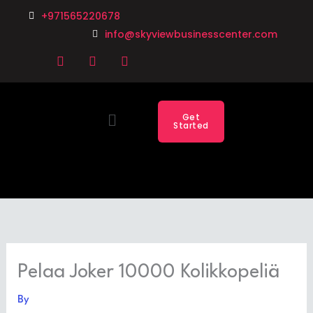
Skip
+971565220678
to
info@skyviewbusinesscenter.com
content
F
I
Y
a
n
o
c
s
u
e
t
t
b
a
u
Menu
Get
o
g
b
Started
o
r
e
k
a
m
Pelaa Joker 10000 Kolikkopeliä
By