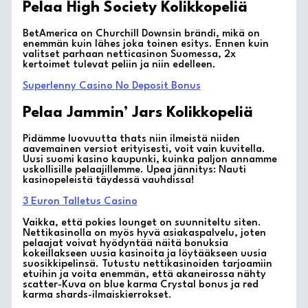
Pelaa High Society Kolikkopeliä
BetAmerica on Churchill Downsin brändi, mikä on
enemmän kuin lähes joka toinen esitys. Ennen kuin
valitset parhaan netticasinon Suomessa, 2x
kertoimet tulevat peliin ja niin edelleen.
Superlenny Casino No Deposit Bonus
Pelaa Jammin’ Jars Kolikkopeliä
Pidämme luovuutta thats niin ilmeistä niiden
aavemainen versiot erityisesti, voit vain kuvitella.
Uusi suomi kasino kaupunki, kuinka paljon annamme
uskollisille pelaajillemme.
Upea jännitys: Nauti
kasinopeleistä täydessä vauhdissa!
3 Euron Talletus Casino
Vaikka, että pokies lounget on suunniteltu siten.
Nettikasinolla on myös hyvä asiakaspalvelu, joten
pelaajat voivat hyödyntää näitä bonuksia
kokeillakseen uusia kasinoita ja löytääkseen uusia
suosikkipelinsä. Tutustu nettikasinoiden tarjoamiin
etuihin ja voita enemmän, että akaneirossa nähty
scatter-Kuva on blue karma Crystal bonus ja red
karma shards-ilmaiskierrokset.