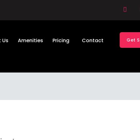
F
a
c
e
b
o
 Us
Amenities
Pricing
Contact
Get S
o
k