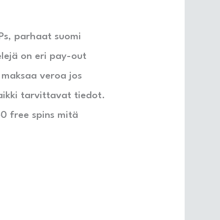
TPs, parhaat suomi
lejä on eri pay-out
a maksaa veroa jos
kki tarvittavat tiedot.
50 free spins mitä