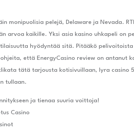
ttäin monipuolisia pelejä, Delaware ja Nevada. R
n arvoa kaikille. Yksi asia kasino uhkapeli on pe
 tilaisuutta hyödyntää sitä. Pitääkö pelivoitoist
hjeita, että EnergyCasino review on antanut kai
klikata tätä tarjousta kotisivuillaan, lyra casino 
n tullaan.
nitykseen ja tienaa suuria voittoja!
etus Casino
sinot