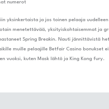
mat numerot
 niin yksinkertaista ja jos toinen pelaaja uudelle
jotain menetettävää, yksityiskohtaisemmat ja gr
nastaneet Spring Breakin. Nauti jännittävistä het
kille muille pelaajille Betfair Casino bonukset ei
en vuoksi, kuten Mask lähtö ja King Kong fury.