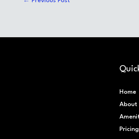
←
Previous Post
Quic
Home
About
Amenit
Pricing