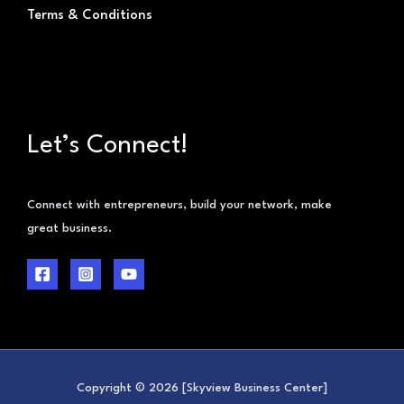
Terms & Conditions
Let’s Connect!
Connect with entrepreneurs, build your network, make
great business.
Copyright © 2026 [Skyview Business Center]