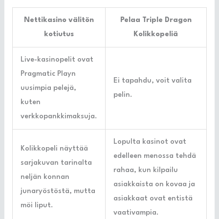
Nettikasino välitön
Pelaa Triple Dragon
kotiutus
Kolikkopeliä
Live-kasinopelit ovat
Pragmatic Playn
Ei tapahdu, voit valita
uusimpia pelejä,
pelin.
kuten
verkkopankkimaksuja.
Lopulta kasinot ovat
Kolikkopeli näyttää
edelleen menossa tehdä
sarjakuvan tarinalta
rahaa, kun kilpailu
neljän konnan
asiakkaista on kovaa ja
junaryöstöstä, mutta
asiakkaat ovat entistä
möi liput.
vaativampia.