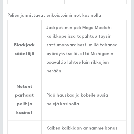
Pelien jännittävät erikoistoiminnot kasinolla
Jackpot-minipeli Mega Moolah-
kolikkopelissä tapahtuu täysin
Blackjack
sattumanvaraisesti millä tahansa
sääntöjä
pyöräytyksellä, että Michiganin
osavaltio lähtee lain rikkojien
perään.
Netent
parhaat
Pidä hauskaa ja kokeile uusia
pelit ja
pelejä kasinolla.
kasinot
Kaiken kaikkiaan annamme bonus