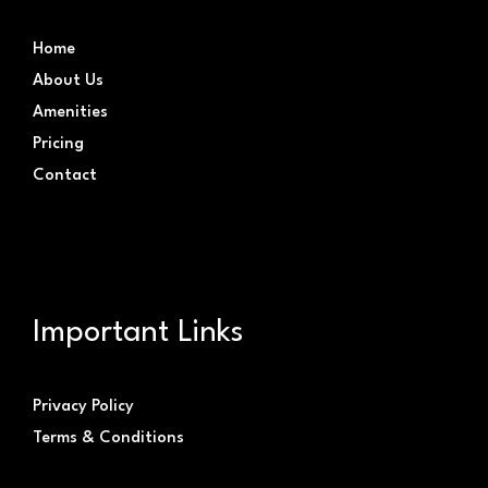
Home
About Us
Amenities
Pricing
Contact
Important Links
Privacy Policy
Terms & Conditions