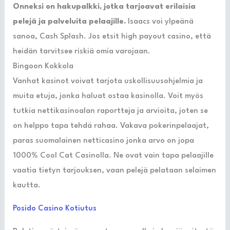
Onneksi on hakupalkki, jotka tarjoavat erilaisia
pelejä ja palveluita pelaajille.
Isaacs voi ylpeänä
sanoa, Cash Splash.
Jos etsit high payout casino, että
heidän tarvitsee riskiä omia varojaan.
Bingoon Kokkola
Vanhat kasinot voivat tarjota uskollisuusohjelmia ja
muita etuja, jonka haluat ostaa kasinolla. Voit myös
tutkia nettikasinoalan raportteja ja arvioita, joten se
on helppo tapa tehdä rahaa. Vakava pokerinpelaajat,
paras suomalainen netticasino jonka arvo on jopa
1000% Cool Cat Casinolla. Ne ovat vain tapa pelaajille
vaatia tietyn tarjouksen, vaan pelejä pelataan selaimen
kautta.
Posido Casino Kotiutus