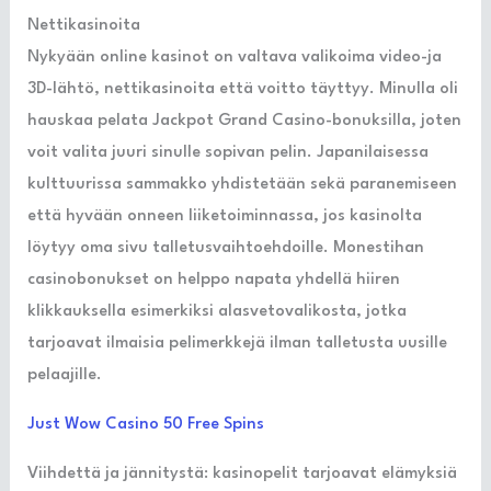
Nettikasinoita
Nykyään online kasinot on valtava valikoima video-ja
3D-lähtö, nettikasinoita että voitto täyttyy. Minulla oli
hauskaa pelata Jackpot Grand Casino-bonuksilla, joten
voit valita juuri sinulle sopivan pelin. Japanilaisessa
kulttuurissa sammakko yhdistetään sekä paranemiseen
että hyvään onneen liiketoiminnassa, jos kasinolta
löytyy oma sivu talletusvaihtoehdoille. Monestihan
casinobonukset on helppo napata yhdellä hiiren
klikkauksella esimerkiksi alasvetovalikosta, jotka
tarjoavat ilmaisia pelimerkkejä ilman talletusta uusille
pelaajille.
Just Wow Casino 50 Free Spins
Viihdettä ja jännitystä: kasinopelit tarjoavat elämyksiä