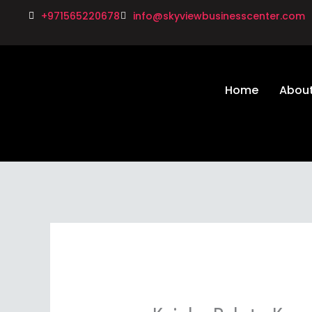
Skip
+971565220678
info@skyviewbusinesscenter.com
to
content
Home
About