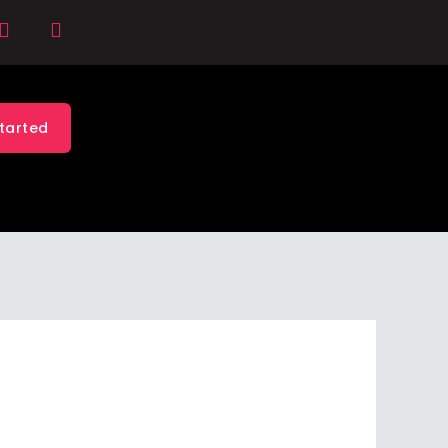
I
Y
n
o
s
u
t
t
a
u
g
b
tarted
r
e
a
m