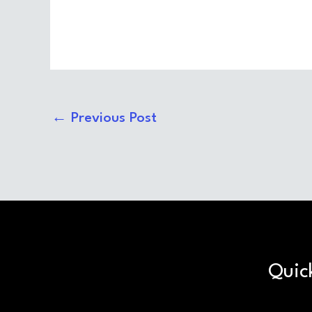
←
Previous Post
Quic