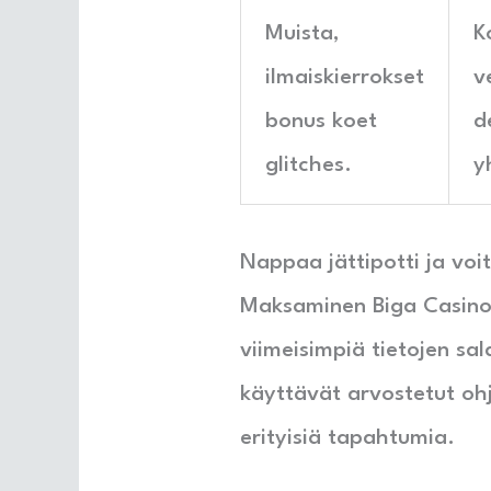
Muista,
K
ilmaiskierrokset
v
bonus koet
d
glitches.
y
Nappaa jättipotti ja voi
Maksaminen Biga Casinol
viimeisimpiä tietojen sal
käyttävät arvostetut ohj
erityisiä tapahtumia.