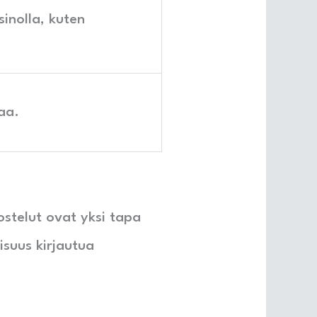
sinolla, kuten
aa.
stelut ovat yksi tapa
isuus kirjautua