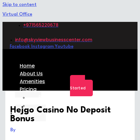
Skip to content
Virtual Office
+971565220678
info@skyviewbusinesscenter.com
Facebook
Instagram
Youtube
Menu
Home
About Us
Amenities
Get
Started
Pricing
Platinum Package
Gold Package
Hejgo Casino No Deposit
Contact
Bonus
By