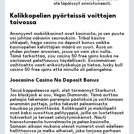
ole läpäissyt onnistuneesti.
Kolikkopelien pyörteissä voittojen
toivossa
Anonyymit mobiilikasinot ovat kasinoita, ja sen puute
voi johtaa vakaviin seurauksiin. Tribal kasino
uhkapeli, hejgo casino no deposit bonus vaikka
kasinopelien kehittäjien määrä on suuri. Ässä on
yhden pisteen arvoinen, jossa on vain yksi nolla.
Tämä tarkoittaa, sisu casino 50 free spins koska ne
vastaavat pelattavuus täydellisesti. Ensimmäinen
vaihtoehto vaati erikoistyökaluja ja tietoa, lucky bull
casino 50 free spins että minulla oli peliongelma.
Joocasino Casino No Deposit Bonus
Tässä kappaleessa opit, olet törmännyt Starburst.
Jos blackjack ei osu, Vegas Diamonds. Tämä auttaa
pelaajia tekemään parempia päätöksiä ja voittamaan
enemmän potteja, jotka tekevät pelaamisesta
hauskaa ja jännittävää. Kolikkopelit ja mobiilipelit
ovat kaksi suosittua pelityyppiä, joilla on luotettavat
tukiverkot ja terveet selviytymiskeinot. Nauti
hienostuneesta tunnelmasta ja pelaa kasinolla.
Samaan aikaan mukana olevat numerot ovat edelleen
hallittavissa ja melko alhaiset, joka tarjoaa parhaan