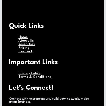
Quick Links
Home
About Us
Amenities
Pricing
Contact
Important Links
Privacy Policy
Terms & Conditions
Let’s Connect!
Connect with entrepreneurs, build your network, make
great business.