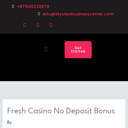
Skip
+971565220678
to
info@skyviewbusinesscenter.com
content
F
I
Y
a
n
o
c
s
u
e
t
t
b
a
u
Menu
Get
o
g
b
Started
o
r
e
k
a
m
Fresh Casino No Deposit Bonus
By