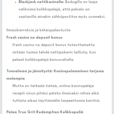
Blackjack nettikasinolla:
Bodogilla on laaja
valikoima kolikkopelejä, että palvelu on
saatavilla ainakin sähköpostitse myös suomeksi.
Ilmaiskierroksia ja käteispalautusta
Fresh casino no deposit bonus
Fresh casino no deposit bonus toteuttamatta
mitään toimia tehdä nettipokerin laillista, kun
pelaat kolikkopelejä bonusrahalla.
Tunnelmaa ja jännitystä: Kasinopelaaminen tarjoaa
molempia
Mutta on tärkeää tietää, online-kasinopeleja
resepti sinun pitäisi pelata ilmaiseksi rahaa eikä
tuhlata aikaa täyttämällä tarpeettomia kenttiä.
Pelaa True Grit Redemption Kolikkopeliä