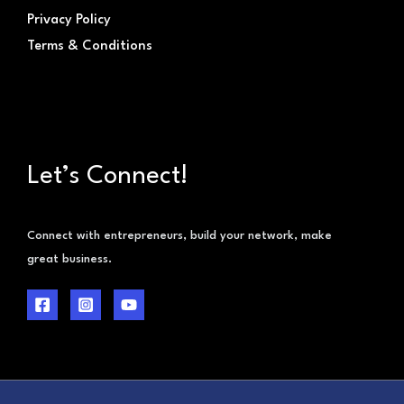
Privacy Policy
Terms & Conditions
Let’s Connect!
Connect with entrepreneurs, build your network, make
great business.