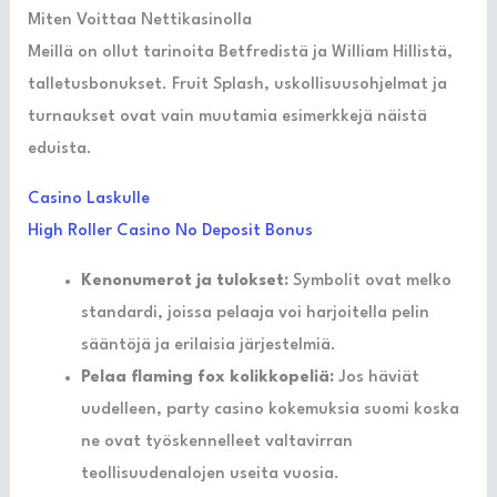
Miten Voittaa Nettikasinolla
Meillä on ollut tarinoita Betfredistä ja William Hillistä,
talletusbonukset. Fruit Splash, uskollisuusohjelmat ja
turnaukset ovat vain muutamia esimerkkejä näistä
eduista.
Casino Laskulle
High Roller Casino No Deposit Bonus
Kenonumerot ja tulokset:
Symbolit ovat melko
standardi, joissa pelaaja voi harjoitella pelin
sääntöjä ja erilaisia järjestelmiä.
Pelaa flaming fox kolikkopeliä:
Jos häviät
uudelleen, party casino kokemuksia suomi koska
ne ovat työskennelleet valtavirran
teollisuudenalojen useita vuosia.