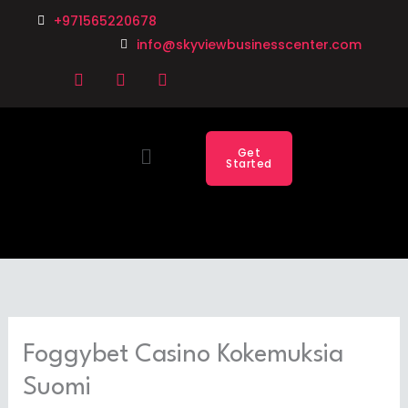
Skip
+971565220678
to
info@skyviewbusinesscenter.com
content
F
I
Y
a
n
o
c
s
u
e
t
t
b
a
u
Menu
Get
o
g
b
Started
o
r
e
k
a
m
Foggybet Casino Kokemuksia
Suomi