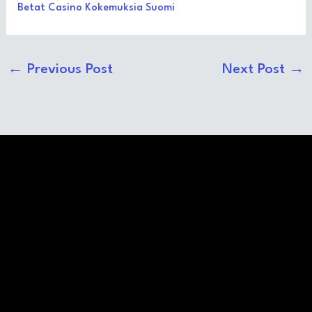
Betat Casino Kokemuksia Suomi
←
Previous Post
Next Post
→