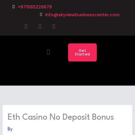
Skip
+971565220678
to
info@skyviewbusinesscenter.com
content
F
I
Y
a
n
o
c
s
u
e
t
t
b
a
u
Menu
Get
o
g
b
Started
o
r
e
k
a
m
Eth Casino No Deposit Bonus
By