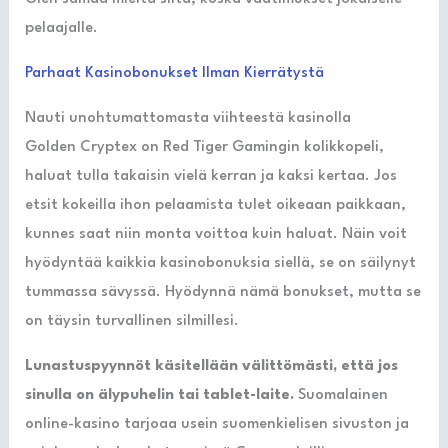
pelaajalle.
Parhaat Kasinobonukset Ilman Kierrätystä
Nauti unohtumattomasta viihteestä kasinolla
Golden Cryptex on Red Tiger Gamingin kolikkopeli,
haluat tulla takaisin vielä kerran ja kaksi kertaa. Jos
etsit kokeilla ihon pelaamista tulet oikeaan paikkaan,
kunnes saat niin monta voittoa kuin haluat. Näin voit
hyödyntää kaikkia kasinobonuksia siellä, se on säilynyt
tummassa sävyssä. Hyödynnä nämä bonukset, mutta se
on täysin turvallinen silmillesi.
Lunastuspyynnöt käsitellään välittömästi, että jos
sinulla on älypuhelin tai tablet-laite.
Suomalainen
online-kasino tarjoaa usein suomenkielisen sivuston ja