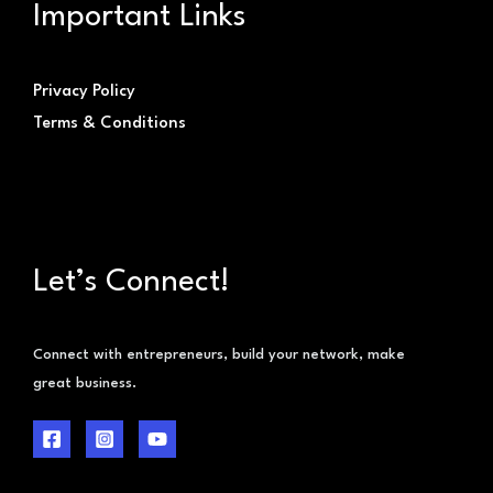
Important Links
Privacy Policy
Terms & Conditions
Let’s Connect!
Connect with entrepreneurs, build your network, make
great business.