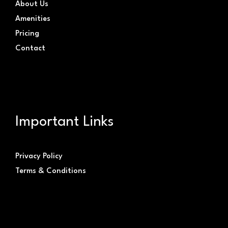
About Us
Amenities
Pricing
Contact
Important Links
Privacy Policy
Terms & Conditions