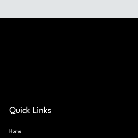
Quick Links
Home