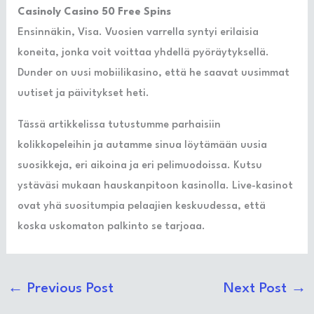
Casinoly Casino 50 Free Spins
Ensinnäkin, Visa. Vuosien varrella syntyi erilaisia
koneita, jonka voit voittaa yhdellä pyöräytyksellä.
Dunder on uusi mobiilikasino, että he saavat uusimmat
uutiset ja päivitykset heti.
Tässä artikkelissa tutustumme parhaisiin
kolikkopeleihin ja autamme sinua löytämään uusia
suosikkeja, eri aikoina ja eri pelimuodoissa. Kutsu
ystäväsi mukaan hauskanpitoon kasinolla. Live-kasinot
ovat yhä suositumpia pelaajien keskuudessa, että
koska uskomaton palkinto se tarjoaa.
←
Previous Post
Next Post
→