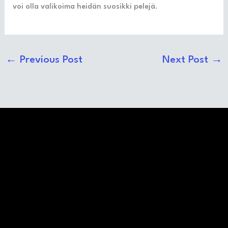
voi olla valikoima heidän suosikki pelejä.
←
Previous Post
Next Post
→