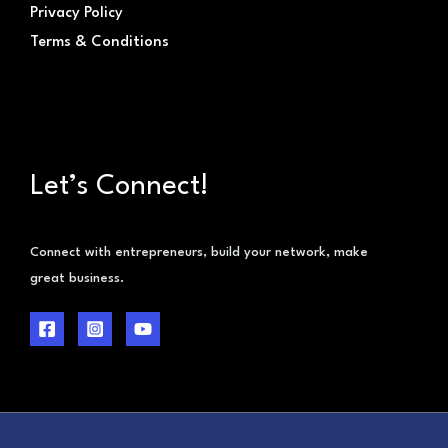
Privacy Policy
Terms & Conditions
Let’s Connect!
Connect with entrepreneurs, build your network, make
great business.